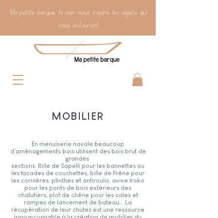
Ma petite barque, la mer nous inspire les objets qui
vous entourent
MOBILIER
En menuiserie navale beaucoup
d’aménagements bois utilisent des bois brut de
grandes
sections. Bille de Sapelli pour les bannettes ou
les facades de couchettes, bille de Frêne pour
les cornières, plinthes et antiroulis, avive Iroko
pour les ponts de bois extérieurs des
chalutiers, plot de chêne pour les cales et
rampes de lancement de bateau... La
récupération de leur chutes est une ressource
insoupçonnable à la création de mobilier du