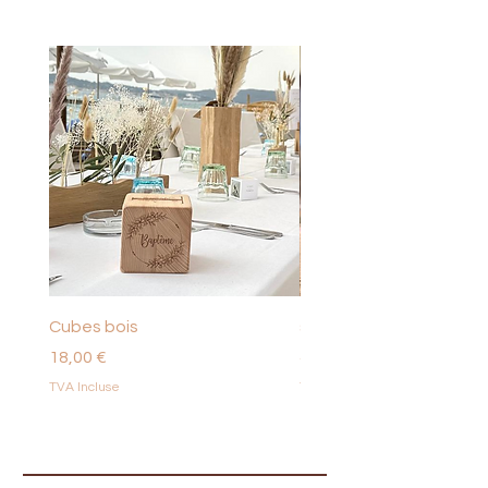
Cubes bois
support bougies pecha
Prix
Prix
18,00 €
46,00 €
TVA Incluse
TVA Incluse