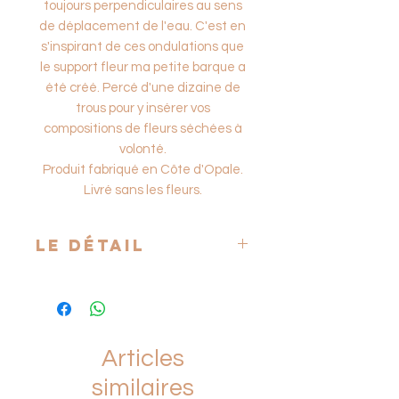
toujours perpendiculaires au sens
de déplacement de l'eau. C'est en
s'inspirant de ces ondulations que
le support fleur ma petite barque a
été créé. Percé d'une dizaine de
trous pour y insérer vos
compositions de fleurs séchées à
volonté.
Produit fabriqué en Côte d'Opale.
Livré sans les fleurs.
Le détail
Dimensions
= 35 x 8 H x 4 cm
Poids
= 0,8 kg
Options
= Chêne
Délais de fabrication
= 5 jours ouvrés
Articles
Prix indiqué hors frais de livraison
similaires